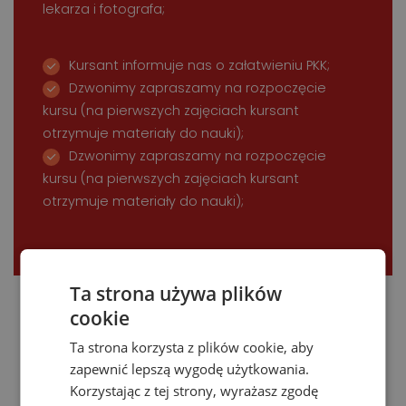
lekarza i fotografa;
Kursant informuje nas o załatwieniu PKK;
Dzwonimy zapraszamy na rozpoczęcie
kursu (na pierwszych zajęciach kursant
otrzymuje materiały do nauki);
Dzwonimy zapraszamy na rozpoczęcie
kursu (na pierwszych zajęciach kursant
otrzymuje materiały do nauki);
Ta strona używa plików
cookie
Ta strona korzysta z plików cookie, aby
zapewnić lepszą wygodę użytkowania.
Korzystając z tej strony, wyrażasz zgodę