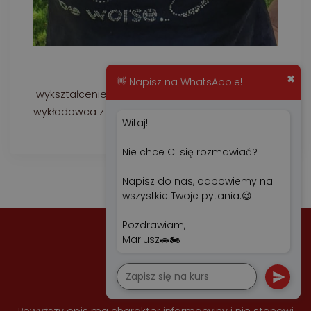
Emilia Laskowska
✖
👋 Napisz na WhatsAppie!
wykształcenie wyższe pedagogiczne, instruktor,
wykładowca z zakresu kategorii B, 20 lat praktyki.
Witaj!
Nie chce Ci się rozmawiać?
Napisz do nas, odpowiemy na
wszystkie Twoje pytania.😉
Pozdrawiam,
Mariusz🚗🏍