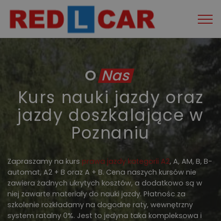
O
Nas
Kurs nauki jazdy oraz
jazdy doszkalające w
Poznaniu
Zapraszamy na kurs
prawa jazdy kategorii A2
, A, AM, B, B-
automat, A2 + B oraz A + B. Cena naszych kursów nie
zawiera żadnych ukrytych kosztów, a dodatkowo są w
niej zawarte materiały do nauki jazdy. Płatnośc za
szkolenie rozkładamy na dogodne raty, wewnętrzny
system ratalny 0%. Jest to jedyna taka kompleksowa i