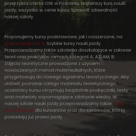
przejrzysta oferta OSK w Poznaniu. Najtańszy kurs nauki
jazdy, wszystko w cenie kursu. Sprawdź zdawalność
naszej szkoły.
Proponujemy kursy podstawowe, jak i rozszerzone, na
prawo jazdy kat. B
. Szybkie kursy nauki jazdy.
Przeprowadzamy także szkolenia doszkalające w zakresie
teorii oraz praktyki w ramach kategorii A, A2, AM, B.
Zajęcia teoretyczne prowadzone z użyciem
nowoczesnych metod multimedialnych, które
przygotowują do nowego egzaminu teoretycznego. Aby
ułatwić poznanie całego materiału teoretycznego,
uczestnicy kursu otrzymują bezpłatnie podręczniki, testy
oraz materiały wspomagające zdobycie wiedzy. W
naszej szkole nauki jazdy przeprowadzamy także
kursy
doszkalające
dla kursantów oraz dla kierowców, którzy
posiadają już prawo jazdy.